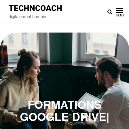
TECHNCOACH
digitalement humain
MENU
FORMATIONS
GOOGLE
|