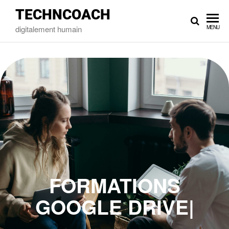
TECHNCOACH
digitalement humain
MENU
FORMATIONS
GOOGLE
DRIVE
|