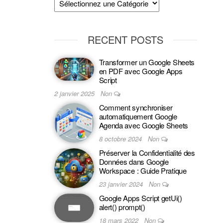
RECENT POSTS
Transformer un Google Sheets
en PDF avec Google Apps
Script
2 janvier 2025
Non
Comment synchroniser
automatiquement Google
Agenda avec Google Sheets
8 octobre 2024
Non
Préserver la Confidentialité des
Données dans Google
Workspace : Guide Pratique
23 janvier 2024
Non
Google Apps Script getUi()
alert() prompt()
18 mars 2022
Non